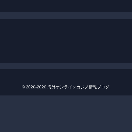
© 2020-2026 海外オンラインカジノ情報ブログ.